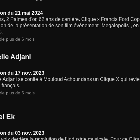
on du 21 mai 2024
s, 2 Palmes d'or, 62 ans de carrière. Clique x Francis Ford Cop
ion de la présentation de son film événement "Megalopolis", en sé
s.
ble plus de 6 mois
lle Adjani
on du 17 nov. 2023
e Adjani se confie à Mouloud Achour dans un Clique X qui revient
français.
ble plus de 6 mois
el Ek
on du 03 nov. 2023
la voix derrière la révolution de l’industrie musicale. Pour ce Cl