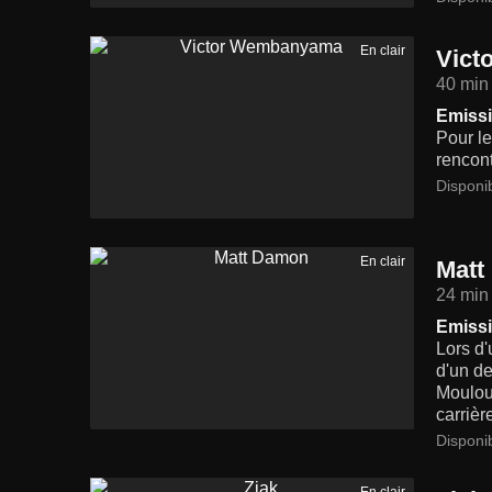
En clair
Vict
40 min
Emissi
Pour le
rencont
Disponi
En clair
Matt
24 min
Emissi
Lors d'
d'un de
Mouloud
carrièr
Disponi