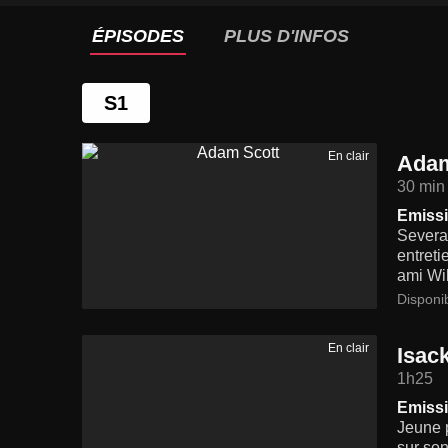
ÉPISODES
PLUS D'INFOS
S1
En clair
Adam
30 min
Emissi
Severan
entreti
ami Wil
Disponi
En clair
Isac
1h25
Emissi
Jeune p
sur son