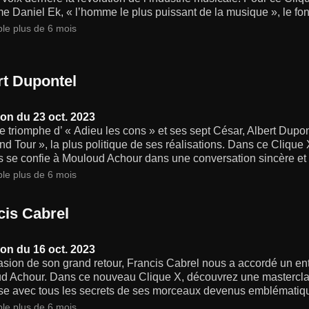
me Daniel Ek, « l’homme le plus puissant de la musique », le fon
ble plus de 6 mois
rt Dupontel
on du 23 oct. 2023
e triomphe d’ « Adieu les cons » et ses sept César, Albert Dupo
d Tour », la plus politique de ses réalisations. Dans ce Clique
s se confie à Mouloud Achour dans une conversation sincère et 
ble plus de 6 mois
cis Cabrel
on du 16 oct. 2023
asion de son grand retour, Francis Cabrel nous a accordé un ent
d Achour. Dans ce nouveau Clique X, découvrez une mastercla
ise avec tous les secrets de ses morceaux devenus emblématique
ble plus de 6 mois