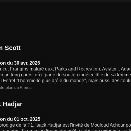
 Scott
on du 30 avr. 2026
ce, Frangins malgré eux, Parks and Recreation, Aviator... Adam 
en au long cours, où il parle du soutien indéfectible de sa femme
l Ferrel "l'homme le plus drôle du monde", mais aussi des cou
ble plus de 6 mois
k Hadjar
on du 01 oct. 2025
rodige de la F1, Isack Hadjar est l'invité de Mouloud Achour po
 parcours, la pression financière qu’il a subi, son exigence, sa fo