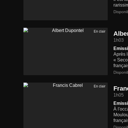
rarissi
Disponi
En clair
Albe
1h03
Emissi
Après l
« Secon
françai
Disponi
En clair
Fran
1h05
Emissi
À l'occ
Moulou
frança
Disponi