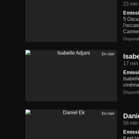
23 min
Emissi
5 Oscar
l'occas
Canne
Disponi
En clair
Isabe
17 min
Emissi
Isabell
cinéma 
Disponi
En clair
Dani
58 min
Emissi
Il est 