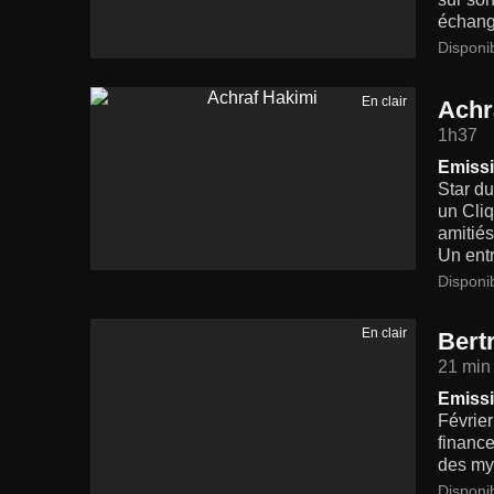
échange
Disponi
En clair
Achr
1h37
Emissi
Star du
un Cliq
amitiés
Un entr
Disponi
En clair
Bert
21 min
Emissi
Février
finance
des myt
Disponi