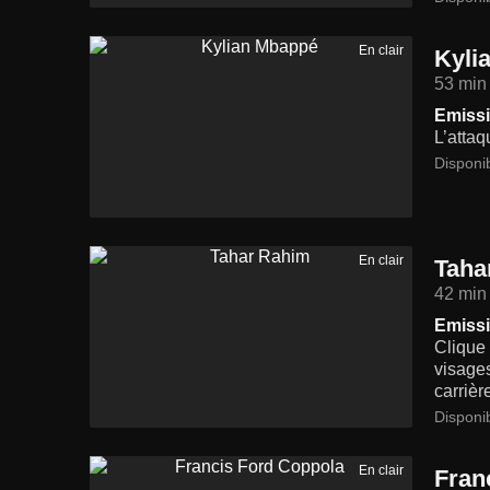
En clair
Kyli
53 min
Emissi
L’attaq
Disponi
En clair
Taha
42 min
Emissi
Clique 
visage
carrièr
Disponi
En clair
Fran