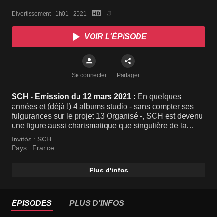
Divertissement   1h01   2021
VOIR L'ÉPISODE
Se connecter
Partager
SCH - Emission du 12 mars 2021 :
En quelques
années et (déjà !) 4 albums studio - sans compter ses
fulgurances sur le projet 13 Organisé -, SCH est devenu
une figure aussi charismatique que singulière de la
scène rap française. Quelques jours avant la sortie du
Invités :
SCH
second opus de JVLIVS, sa trilogie rap imprégnée
Pays :
France
d'esthétique cinématographique, le rappeur accueille
Mouloud Achour sur le toit de sa ville, Marseille. Un
Plus d'infos
entretien exceptionnel.
ÉPISODES
PLUS D'INFOS