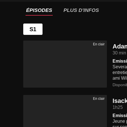
ÉPISODES
PLUS D'INFOS
S1
En clair
Adam
30 min
Emissi
Severan
entreti
ami Wil
Disponi
En clair
Isac
1h25
Emissi
Jeune p
sur son