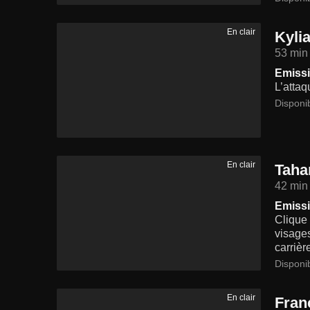
En clair
Kyli
53 min
Emissi
L’attaq
Disponi
En clair
Taha
42 min
Emissi
Clique 
visage
carrièr
Disponi
En clair
Fran