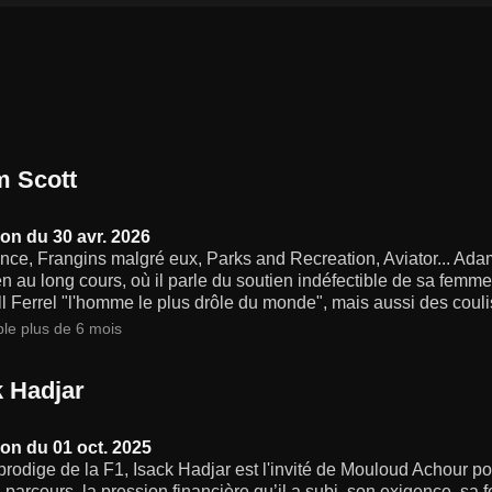
 Scott
on du 30 avr. 2026
ce, Frangins malgré eux, Parks and Recreation, Aviator... Adam 
en au long cours, où il parle du soutien indéfectible de sa femme
l Ferrel "l'homme le plus drôle du monde", mais aussi des cou
ble plus de 6 mois
k Hadjar
on du 01 oct. 2025
rodige de la F1, Isack Hadjar est l'invité de Mouloud Achour po
 parcours, la pression financière qu’il a subi, son exigence, sa fo