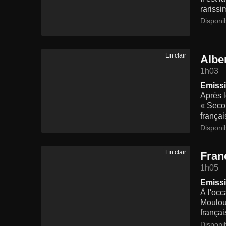
rarissi
Disponi
En clair
Albe
1h03
Emissi
Après l
« Secon
françai
Disponi
En clair
Fran
1h05
Emissi
À l'occ
Moulou
frança
Disponi