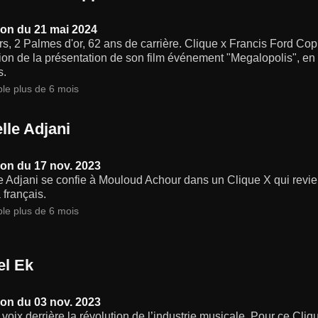
on du 21 mai 2024
s, 2 Palmes d'or, 62 ans de carrière. Clique x Francis Ford Cop
ion de la présentation de son film événement "Megalopolis", en sé
s.
ble plus de 6 mois
lle Adjani
on du 17 nov. 2023
e Adjani se confie à Mouloud Achour dans un Clique X qui revient
français.
ble plus de 6 mois
el Ek
on du 03 nov. 2023
la voix derrière la révolution de l’industrie musicale. Pour ce Cl