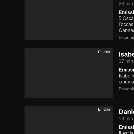
23 min
Emissi
5 Oscar
l'occas
Canne
Disponi
En clair
Isabe
17 min
Emissi
Isabell
cinéma 
Disponi
En clair
Dani
58 min
Emissi
Il est 