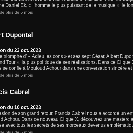
me Daniel Ek, « l’homme le plus puissant de la musique », le fon
ble plus de 6 mois
rt Dupontel
on du 23 oct. 2023
e triomphe d’ « Adieu les cons » et ses sept César, Albert Dupo
d Tour », la plus politique de ses réalisations. Dans ce Clique
s se confie à Mouloud Achour dans une conversation sincère et 
ble plus de 6 mois
cis Cabrel
on du 16 oct. 2023
asion de son grand retour, Francis Cabrel nous a accordé un ent
d Achour. Dans ce nouveau Clique X, découvrez une mastercla
ise avec tous les secrets de ses morceaux devenus emblématique
ble plus de 6 mois