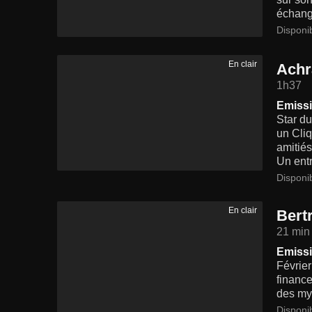
échange
Disponi
En clair
Achr
1h37
Emissi
Star du
un Cliq
amitiés
Un entr
Disponi
En clair
Bert
21 min
Emissi
Février
finance
des myt
Disponi