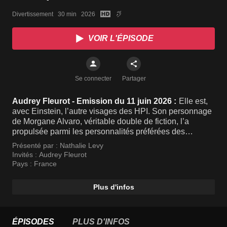
Divertissement   30 min   2026
VOIR L'ÉPISODE
Se connecter
Partager
Audrey Fleurot - Emission du 11 juin 2026 :
Elle est,
avec Einstein, l’autre visages des HPI. Son personnage
de Morgane Alvaro, véritable double de fiction, l’a
propulsée parmi les personnalités préférées des
Français. Elle rêve désormais de comédie, de films de
Présenté par :
Nathalie Levy
Zombie ou de Pirates. Et pourquoi pas de faire renaitre
Invités :
Audrey Fleurot
Morgane sous d’autres formes ! Audrey Fleurot est en
Pays :
France
aparté.
Plus d'infos
ÉPISODES
PLUS D'INFOS