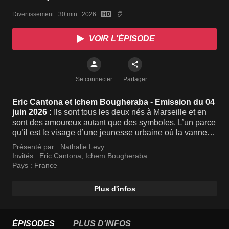
Divertissement   30 min   2026
VOIR L'ÉPISODE
Se connecter
Partager
Eric Cantona et Ichem Bougheraba - Emission du 04
juin 2026 :
Ils sont tous les deux nés à Marseille et en
sont des amoureux autant que des symboles. L’un parce
qu’il est le visage d’une jeunesse urbaine où la vanne et
l’humour est un moyen de conquérir le monde. L’autre
Présenté par :
Nathalie Levy
parce qu’il représente la fierté du foot même si c’est
Invités :
Eric Cantona
,
Ichem Bougheraba
l’Angleterre qui l'a couronné. Ensemble ils illustrent le
Pays :
France
métissage méditerranéen qui enrichit Marseille. Eric
Cantona et Ichem Bougheraba sont en aparté.
Plus d'infos
ÉPISODES
PLUS D'INFOS