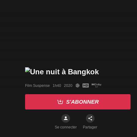
Film Suspense   1h40   2020
S'ABONNER
Se connecter
Partager