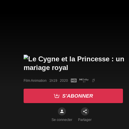
Film Animation   1h19   2020
S'ABONNER
Se connecter
Partager