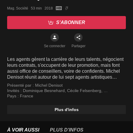
Mag. Société   53 min   2018
S'ABONNER
Se connecter
Partager
Les agents gèrent la carrière de leurs talents, négocient
leurs contrats, s'occupent de leur promotion, mais font
aussi office de conseillers, voire de confidents. Michel
Denisot réunit autour de lui sept agents artistiques
reconnus par la profession : Dominique Besnehard,
Présenté par :
Michel Denisot
Cécile Felsenberg, Jean-François Gabard, Fanny
Invités :
Dominique Besnehard
,
Cécile Felsenberg
,
Minvielle, François Samuelson, Alexandra Schamis et
Jean-François Gabart
Pays :
France
Elisabeth Tanner.
Plus d'infos
À VOIR AUSSI
PLUS D'INFOS