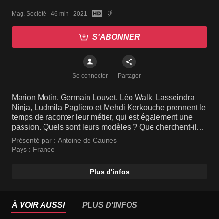
Mag. Société   46 min   2021
S'ABONNER
Se connecter
Partager
Marion Motin, Germain Louvet, Léo Walk, Lasseindra
Ninja, Ludmila Pagliero et Mehdi Kerkouche prennent le
temps de raconter leur métier, qui est également une
passion. Quels sont leurs modèles ? Que cherchent-ils à
atteindre ? Comment vivent-ils leurs émotions sur scène
Présenté par :
Antoine de Caunes
? Quel rapport entretiennent-ils avec leur corps ? Tous
Pays :
France
vont échanger sur leur passion et partager leurs points
de vue. Danseur étoile, chorégraphe de danse
Plus d'infos
contemporaine ou s'illustrant dans le hip hop ou le
voguing, ils s'illustrent dans des styles différents mais
partagent un même amour pour leur art.
À VOIR AUSSI
PLUS D'INFOS