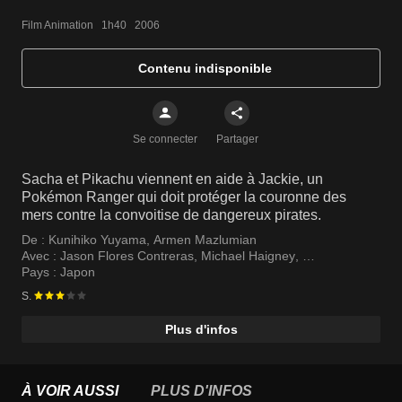
Film Animation   1h40   2006
Contenu indisponible
Se connecter
Partager
Sacha et Pikachu viennent en aide à Jackie, un
Pokémon Ranger qui doit protéger la couronne des
mers contre la convoitise de dangereux pirates.
De :
Kunihiko Yuyama
,
Armen Mazlumian
Avec :
Jason Flores Contreras
,
Michael Haigney
,
Rachael Lillis
Pays :
Japon
S.
Plus d'infos
À VOIR AUSSI
PLUS D'INFOS