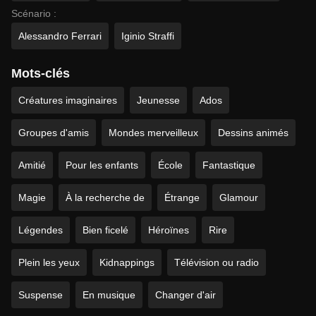
Scénario :
Alessandro Ferrari
Iginio Straffi
Mots-clés
Créatures imaginaires
Jeunesse
Ados
Groupes d'amis
Mondes merveilleux
Dessins animés
Amitié
Pour les enfants
École
Fantastique
Magie
À la recherche de
Étrange
Glamour
Légendes
Bien ficelé
Héroïnes
Rire
Plein les yeux
Kidnappings
Télévision ou radio
Suspense
En musique
Changer d'air