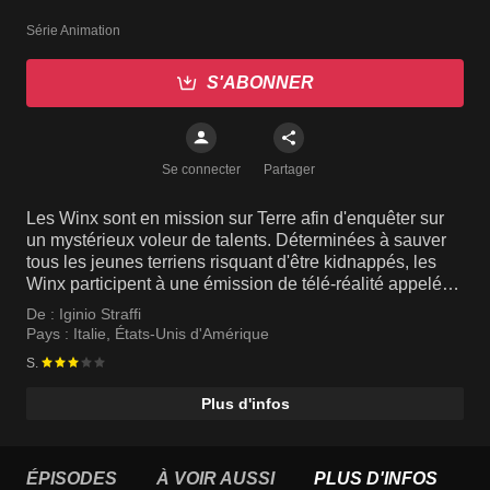
Série Animation
S'ABONNER
Se connecter
Partager
Les Winx sont en mission sur Terre afin d'enquêter sur
un mystérieux voleur de talents. Déterminées à sauver
tous les jeunes terriens risquant d'être kidnappés, les
Winx participent à une émission de télé-réalité appelée
WOW!, en tant que découvreuses de talents.
De :
Iginio Straffi
Pays :
Italie
,
États-Unis d'Amérique
S.
Plus d'infos
ÉPISODES
À VOIR AUSSI
PLUS D'INFOS