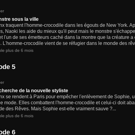
er
stre sous la ville
x traquent l'homme-crocodile dans les égouts de New York. Apr
s, Naoki les aide du mieux qu'il peut mais le monstre s'échapp
t l'un de ses émetteurs caché dans la montre que la créature a 
e. L'homme-crocodile vient de se réfugier dans le monde des rêv
ble plus de 6 mois
ode 5
er
echerche de la nouvelle styliste
x se rendent à Paris pour empêcher l'enlèvement de Sophie, une
de mode. Elles combattent l'homme-crocodile et celui-ci doit ab
e des Rêves. Mais Sophie est-elle vraiment sauve ?...
ble plus de 6 mois
ode 6