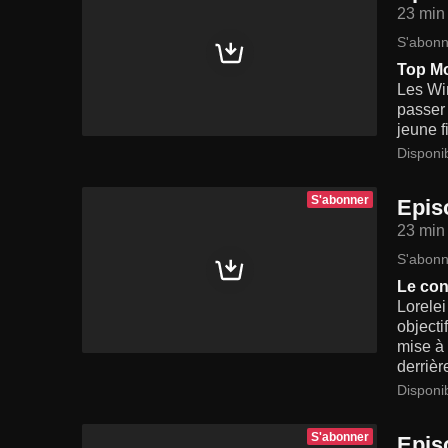
23 min
S'abonn
Top M
Les Win
passer 
jeune f
Disponi
S'abonner
Epis
23 min
S'abonn
Le con
Lorelei
objecti
mise à 
derrièr
Disponi
S'abonner
Epis