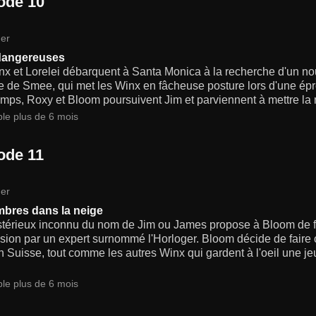
ode 10
er
dangereuses
nx et Lorelei débarquent à Santa Monica à la recherche d'un no
le de Smee, qui met les Winx en fâcheuse posture lors d'une é
mps, Roxy et Bloom poursuivent Jim et parviennent à mettre la m
ble plus de 6 mois
ode 11
er
bres dans la neige
térieux inconnu du nom de Jim ou James propose à Bloom de fai
ion par un expert surnommé l'Horloger. Bloom décide de faire c
n Suisse, tout comme les autres Winx qui gardent à l'oeil une
ble plus de 6 mois