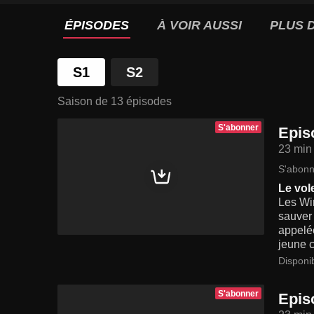
ÉPISODES
À VOIR AUSSI
PLUS D
S1
S2
Saison de 13 épisodes
S'abonner
Epis
23 min
S'abonn
Le vol
Les Win
sauver 
appelé
jeune c
Disponi
S'abonner
Epis