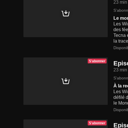
23 min
S'abonn
Le mon
Les Win
des fée
Tecna e
la trac
Disponi
S'abonner
Epis
23 min
S'abonn
À la r
Les Win
défilé 
le Mond
Disponi
S'abonner
Epis