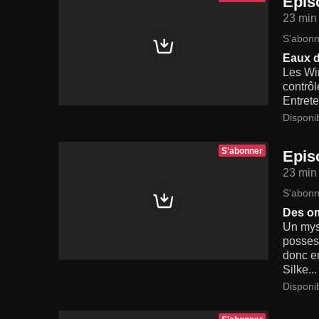
Epis
23 min
S'abonn
Eaux 
Les Wi
contrô
Entrete
Disponi
S'abonner
Epis
23 min
S'abonn
Des om
Un mys
possess
donc e
Silke...
Disponi