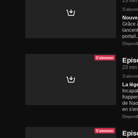
23 min
S'abonn
Nouve
Grâce à
lancent
portail..
Disponi
S'abonner
Epis
23 min
S'abonn
La lég
Incapa
frapper
de Naok
en s'en
Disponi
S'abonner
Epis