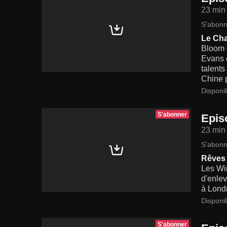
23 min
S'abonn
Le Ch
Bloom e
Evans e
talents
Chine p
Disponi
S'abonner
Epis
23 min
S'abonn
Rêves 
Les Wi
d'enlev
à Lond
Disponi
S'abonner