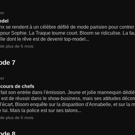
er
odel
x se rendent à un célèbre défilé de mode parisien pour contrer l
pour Sophie. La Traque tourne court. Bloom se ridiculise. La 
ille dont le rêve est de devenir top-model...
ble plus de 6 mois
ode 7
er
cours de chefs
 fait son entrée dans l'émission. Jeune et jolie mannequin déd
f est de réussir dans le show-business, mais ses attitudes déconc
l'écart, Bloom enquête sur la disparition d'Annabelle, et sur la 
e lui. Mais la police est sur ses talons...
ble plus de 6 mois
ode 8