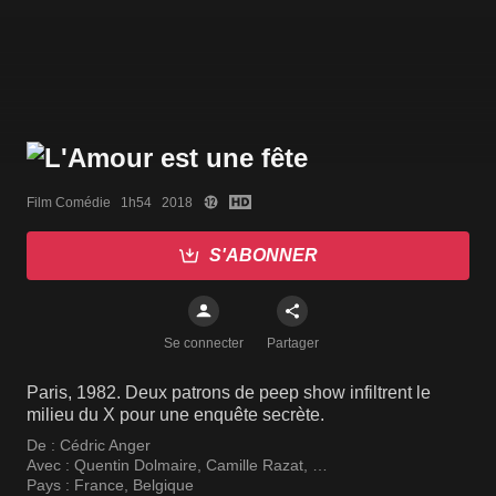
Film Comédie   1h54   2018
S'ABONNER
Se connecter
Partager
Paris, 1982. Deux patrons de peep show infiltrent le
milieu du X pour une enquête secrète.
De :
Cédric Anger
Avec :
Quentin Dolmaire
,
Camille Razat
,
Jesuthasan Antonythasan
Pays :
France
,
Belgique