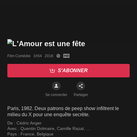
Film Comédie   1h54   2018
S'ABONNER
Se connecter
Partager
Paris, 1982. Deux patrons de peep show infiltrent le
milieu du X pour une enquête secrète.
De :
Cédric Anger
Avec :
Quentin Dolmaire
,
Camille Razat
,
Jesuthasan Antonythasan
Pays :
France
,
Belgique