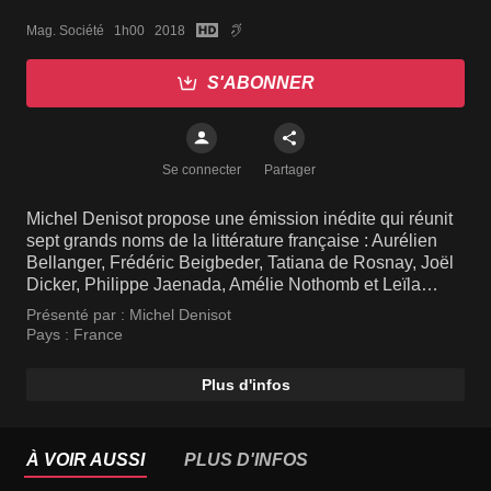
Mag. Société   1h00   2018
S'ABONNER
Se connecter
Partager
Michel Denisot propose une émission inédite qui réunit
sept grands noms de la littérature française : Aurélien
Bellanger, Frédéric Beigbeder, Tatiana de Rosnay, Joël
Dicker, Philippe Jaenada, Amélie Nothomb et Leïla
Slimani. Ces hommes et ces femmes de lettres
Présenté par :
Michel Denisot
comparent leurs expériences, leur façon de travailler,
Pays :
France
mais aussi leur rapport à l'écriture.
Plus d'infos
À VOIR AUSSI
PLUS D'INFOS