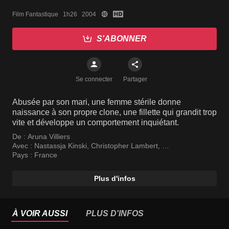
Film Fantastique   1h26   2004
S'ABONNER
Se connecter
Partager
Abusée par son mari, une femme stérile donne
naissance à son propre clone, une fillette qui grandit trop
vite et développe un comportement inquiétant.
De :
Aruna Villiers
Avec :
Nastassja Kinski
,
Christopher Lambert
,
Audrey DeWilder
Pays :
France
Plus d'infos
À VOIR AUSSI
PLUS D'INFOS