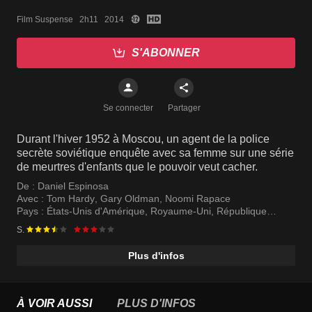
Film Suspense   2h11   2014
S'ABONNER
Se connecter
Partager
Durant l'hiver 1952 à Moscou, un agent de la police
secrète soviétique enquête avec sa femme sur une série
de meurtres d'enfants que le pouvoir veut cacher.
De :
Daniel Espinosa
Avec :
Tom Hardy
,
Gary Oldman
,
Noomi Rapace
Pays :
États-Unis d'Amérique
,
Royaume-Uni
,
République
tchèque
,
Roumanie
S.
Plus d'infos
À VOIR AUSSI
PLUS D'INFOS