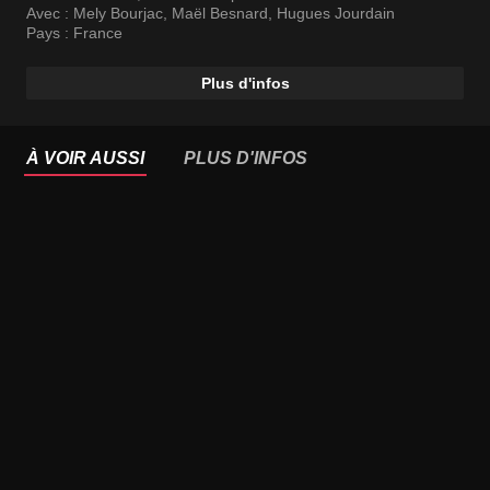
désillusion est grande! Trimbalant son équipe de bras
Avec :
Mely Bourjac
,
Maël Besnard
,
Hugues Jourdain
cassés avec un splendide mépris, elle n’a qu’un objectif
Pays :
France
: trouver un scoop, coûte que coûte !
Plus d'infos
À VOIR AUSSI
PLUS D'INFOS