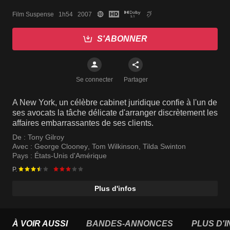
Film Suspense   1h54   2007
S'ABONNER
Se connecter
Partager
A New York, un célèbre cabinet juridique confie à l'un de
ses avocats la tâche délicate d'arranger discrètement les
affaires embarrassantes de ses clients.
De :
Tony Gilroy
Avec :
George Clooney
,
Tom Wilkinson
,
Tilda Swinton
Pays :
États-Unis d'Amérique
P.
Plus d'infos
À VOIR AUSSI
BANDES-ANNONCES
PLUS D'