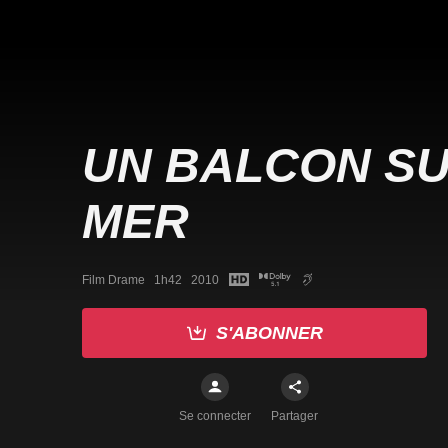
UN BALCON SU
MER
Film Drame   1h42   2010
S'ABONNER
Se connecter
Partager