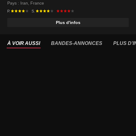
Shahab Hosseini
Pays :
Iran
,
France
P.
S.
Plus d'infos
À VOIR AUSSI
BANDES-ANNONCES
PLUS D'