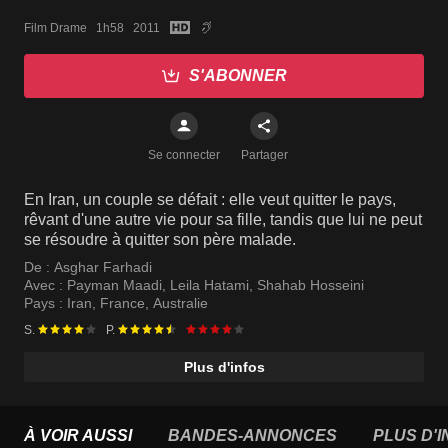
Film Drame   1h58   2011
S'ABONNER
Se connecter
Partager
En Iran, un couple se défait : elle veut quitter le pays,
rêvant d'une autre vie pour sa fille, tandis que lui ne peut
se résoudre à quitter son père malade.
De :
Asghar Farhadi
Avec :
Payman Maadi
,
Leila Hatami
,
Shahab Hosseini
Pays :
Iran
,
France
,
Australie
S.
P.
Plus d'infos
À VOIR AUSSI
BANDES-ANNONCES
PLUS D'