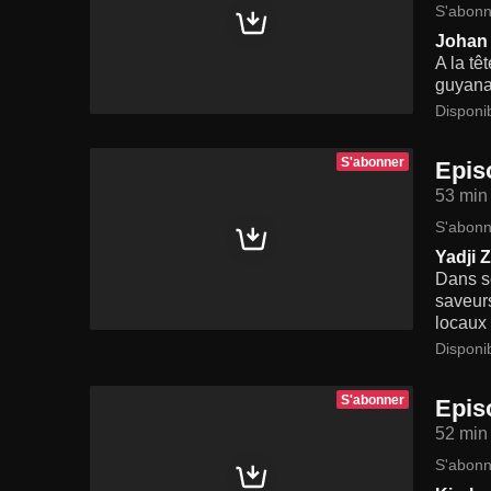
S'abonn
Johan 
A la tê
guyanai
Disponi
S'abonner
Epis
53 min
S'abonn
Yadji 
Dans so
saveurs
locaux 
Disponi
S'abonner
Epis
52 min
S'abonn