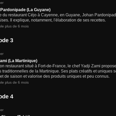
er
Pardonipade (La Guyane)
te du restaurant Céjo à Cayenne, en Guyane, Johan Pardonipade r
ses. Il explique, notamment, l'élaboration de ses recettes.
ble plus de 6 mois
ode 3
er
Zami (La Martinique)
n restaurant situé à Fort-de-France, le chef Yadji Zami propos
 traditionnelles de la Martinique. Ses plats créatifs et uniques s
et de saison et valorise des produits uniques et peu connus.
ble plus de 6 mois
ode 4
er