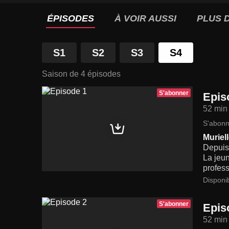
ÉPISODES
À VOIR AUSSI
PLUS D
S1
S2
S3
S4
Saison de 4 épisodes
S'abonner
Epis
52 min
S'abonn
Muriel
Depuis 
La jeun
profess
Disponi
S'abonner
Epis
52 min