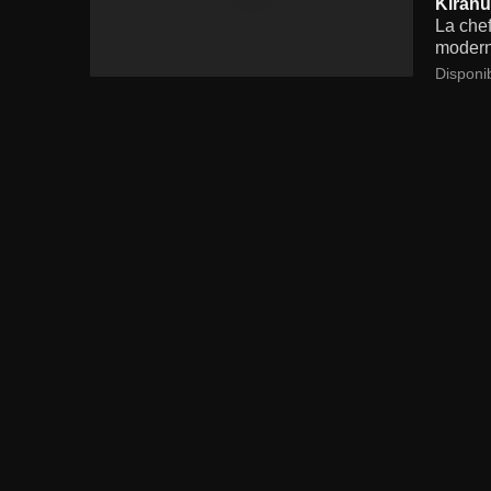
Kirahu
La chef
moderni
Disponi