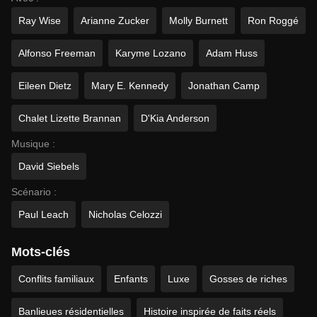
Ray Wise
Arianne Zucker
Molly Burnett
Ron Roggé
Alfonso Freeman
Karyme Lozano
Adam Huss
Eileen Dietz
Mary E. Kennedy
Jonathan Camp
Chalet Lizette Brannan
D'Kia Anderson
Musique :
David Siebels
Scénario :
Paul Leach
Nicholas Celozzi
Mots-clés
Conflits familiaux
Enfants
Luxe
Gosses de riches
Banlieues résidentielles
Histoire inspirée de faits réels