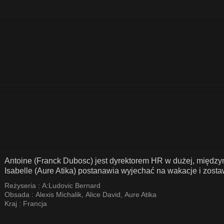
Antoine (Franck Dubosc) jest dyrektorem HR w dużej, między
Isabelle (Aure Atika) postanawia wyjechać na wakacje i zost
Reżyseria :
A:Ludovic Bernard
Obsada :
Alexis Michalik
,
Alice David
,
Aure Atika
Kraj :
Francja