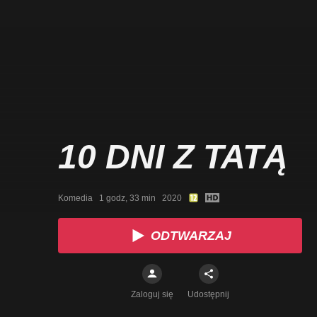
10 DNI Z TATĄ
Komedia   1 godz, 33 min   2020
ODTWARZAJ
Zaloguj się
Udostępnij