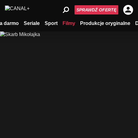
SPRAWDŹ OFERTĘ
a darmo
Seriale
Sport
Filmy
Produkcje oryginalne