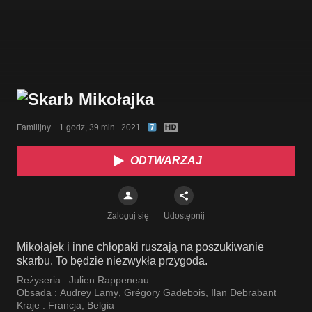
Familijny    1 godz, 39 min   2021
ODTWARZAJ
Zaloguj się
Udostępnij
Mikołajek i inne chłopaki ruszają na poszukiwanie
skarbu. To będzie niezwykła przygoda.
Reżyseria :
Julien Rappeneau
Obsada :
Audrey Lamy
,
Grégory Gadebois
,
Ilan Debrabant
Kraje :
Francja
,
Belgia