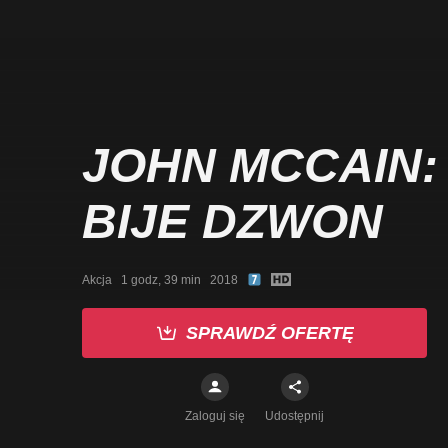
JOHN MCCAIN:
BIJE DZWON
Akcja   1 godz, 39 min   2018
SPRAWDŹ OFERTĘ
Zaloguj się
Udostępnij