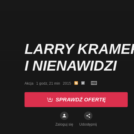
LARRY KRAME
I NIENAWIDZI
Akcja   1 godz, 21 min   2015
SPRAWDŹ OFERTĘ
Zaloguj się
Udostępnij