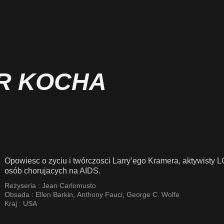
R KOCHA
Opowiesc o zyciu i twórczosci Larry’ego Kramera, aktywisty L
osób chorujacych na AIDS.
Reżyseria :
Jean Carlomusto
Obsada :
Ellen Barkin
,
Anthony Fauci
,
George C. Wolfe
Kraj :
USA