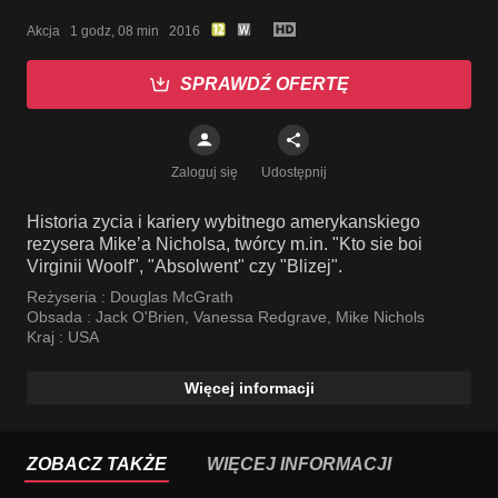
Akcja   1 godz, 08 min   2016
SPRAWDŹ OFERTĘ
Zaloguj się
Udostępnij
Historia zycia i kariery wybitnego amerykanskiego
rezysera Mike’a Nicholsa, twórcy m.in. "Kto sie boi
Virginii Woolf", "Absolwent" czy "Blizej".
Reżyseria :
Douglas McGrath
Obsada :
Jack O'Brien
,
Vanessa Redgrave
,
Mike Nichols
Kraj :
USA
Więcej informacji
ZOBACZ TAKŻE
WIĘCEJ INFORMACJI