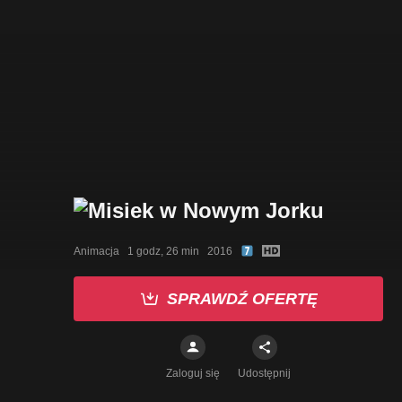
Animacja   1 godz, 26 min   2016
SPRAWDŹ OFERTĘ
Zaloguj się
Udostępnij