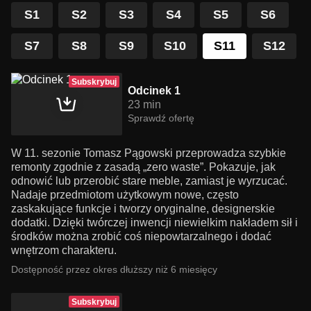
S1
S2
S3
S4
S5
S6
S7
S8
S9
S10
S11
S12
Subskrybuj
Odcinek 1
23 min
Sprawdź ofertę
W 11. sezonie Tomasz Pągowski przeprowadza szybkie
remonty zgodnie z zasadą „zero waste”. Pokazuje, jak
odnowić lub przerobić stare meble, zamiast je wyrzucać.
Nadaje przedmiotom użytkowym nowe, często
zaskakujące funkcje i tworzy oryginalne, designerskie
dodatki. Dzięki twórczej inwencji niewielkim nakładem sił i
środków można zrobić coś niepowtarzalnego i dodać
wnętrzom charakteru.
Dostępność przez okres dłuższy niż 6 miesięcy
Subskrybuj