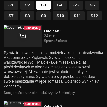
S1
S2
S3
S4
S5
S6
S7
S8
S9
S10
S11
S12
Subskrybuj
Odcinek 1
24 min
Sprawdź ofertę
Sylwia to nowoczesna i samodzielna kobieta, absolwentka
Akademii Sztuk Pięknych. Sylwia mieszka na
warszawskiej Woli. Ma ciekawe mieszkanie z lat
pięćdziesiątych w niedalekim sąsiedztwie gazowni
warszawskiej. Mieszkanie jest schludne, praktyczne i
dobrze utrzymane. Sylwia daje się przekonać i oddaje
swoje mieszkanie w ręce Tomasza. Co z tego wyniknie?
Zobaczmy…
Dostępność przez okres dłuższy niż 6 miesięcy
Subskrybuj
Odcinek 2