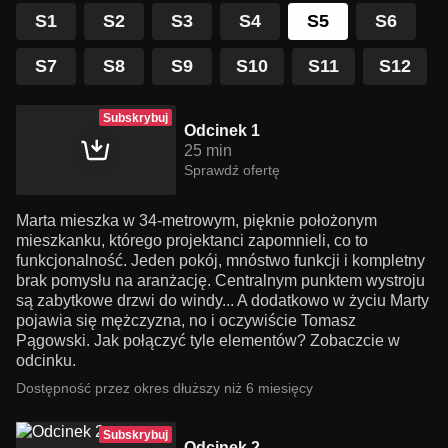
S1
S2
S3
S4
S5
S6
S7
S8
S9
S10
S11
S12
Subskrybuj
Odcinek 1
25 min
Sprawdź ofertę
Marta mieszka w 34-metrowym, pięknie położonym
mieszkanku, którego projektanci zapomnieli, co to
funkcjonalność. Jeden pokój, mnóstwo funkcji i kompletny
brak pomysłu na aranżację. Centralnym punktem wystroju
są zabytkowe drzwi do windy... A dodatkowo w życiu Marty
pojawia się mężczyzna, no i oczywiście Tomasz
Pągowski. Jak połączyć tyle elementów? Zobaczcie w
odcinku.
Dostępność przez okres dłuższy niż 6 miesięcy
Subskrybuj
Odcinek 2