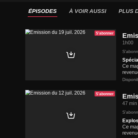
ÉPISODES
À VOIR AUSSI
PLUS D
S'abonner
Emis
1h00
S'abonn
Spécia
Ce maga
revenue
Disponi
S'abonner
Emis
47 min
S'abonn
Explos
Ce maga
revenue