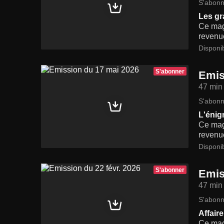
S'abonn
Les gr
Ce maga
revenue
Disponi
S'abonner
Emis
47 min
S'abonn
L'énig
Ce maga
revenue
Disponi
S'abonner
Emis
47 min
S'abonn
Affair
Ce maga