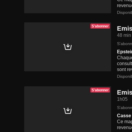
revenue
Disponi
S'abonner
Emis
48 min
S'abonn
Epstei
Chaque
consult
sont re
Disponi
S'abonner
Emis
1h05
S'abonn
Casse 
Ce maga
revenue