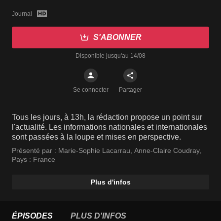
Journal
S'ABONNER
Disponible jusqu'au 14/08
Se connecter
Partager
Tous les jours, à 13h, la rédaction propose un point sur
l'actualité. Les informations nationales et internationales
sont passées à la loupe et mises en perspective.
Présenté par :
Marie-Sophie Lacarrau
,
Anne-Claire Coudray
,
Isabelle Ithurburu
Pays :
France
Plus d'infos
ÉPISODES
PLUS D'INFOS