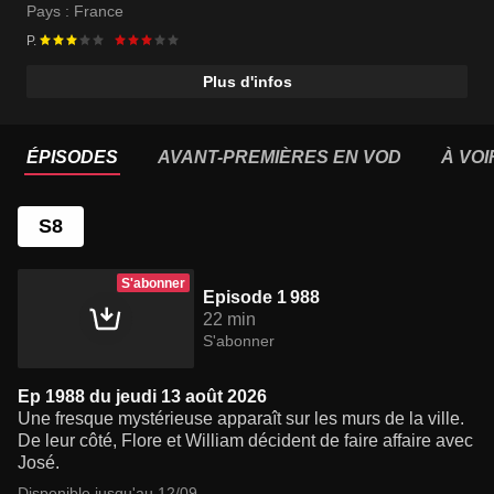
Moïse Santamaria
Pays :
France
P.
Plus d'infos
ÉPISODES
AVANT-PREMIÈRES EN VOD
À VOI
S8
S'abonner
Episode 1 988
22 min
S'abonner
Ep 1988 du jeudi 13 août 2026
Une fresque mystérieuse apparaît sur les murs de la ville.
De leur côté, Flore et William décident de faire affaire avec
José.
Disponible jusqu'au 12/09