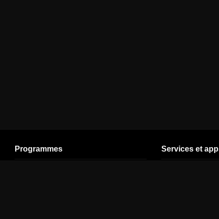
Programmes
Services et app
Cinéma
En direct (V5)
Plan de site
Séries
Ligue 1
Espace Client
SPORT
Ligue des
Assistance
champions
Jeunesse
Offres pour les