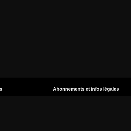
s
Abonnements et infos légales
CSTAR
Nos offres
Start by CANAL
CNEWS
Offres - 26 ans
TNT CANAL
READY
CINÉ+ OCS
Offres avec
abonnement
J'ai un code
MYTF1
mensuel