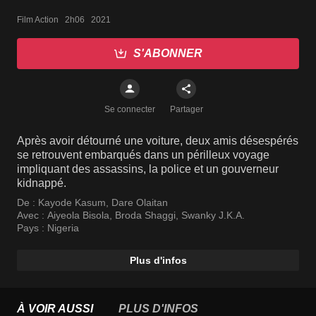
Film Action   2h06   2021
S'ABONNER
Se connecter
Partager
Après avoir détourné une voiture, deux amis désespérés
se retrouvent embarqués dans un périlleux voyage
impliquant des assassins, la police et un gouverneur
kidnappé.
De :
Kayode Kasum
,
Dare Olaitan
Avec :
Aiyeola Bisola
,
Broda Shaggi
,
Swanky J.K.A.
Pays :
Nigeria
Plus d'infos
À VOIR AUSSI
PLUS D'INFOS