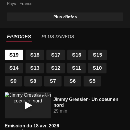
performances et lui font perdre l'envie de courir.
Pays :
France
Plus d'infos
ÉPISODES
PLUS D'INFOS
S19
S18
S17
S16
S15
S14
S13
S12
S11
S10
S9
S8
S7
S6
S5
En clair
Jimmy Gressier - Un coeur en
nord
29 min
Emission du 18 avr. 2026