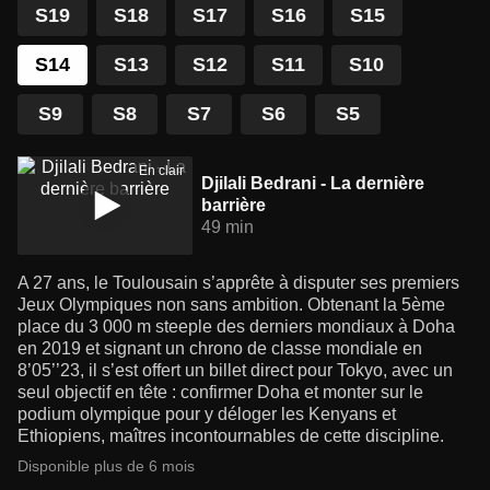
S19
S18
S17
S16
S15
S14
S13
S12
S11
S10
S9
S8
S7
S6
S5
En clair
Djilali Bedrani - La dernière
barrière
49 min
A 27 ans, le Toulousain s’apprête à disputer ses premiers
Jeux Olympiques non sans ambition. Obtenant la 5ème
place du 3 000 m steeple des derniers mondiaux à Doha
en 2019 et signant un chrono de classe mondiale en
8’05’’23, il s’est offert un billet direct pour Tokyo, avec un
seul objectif en tête : confirmer Doha et monter sur le
podium olympique pour y déloger les Kenyans et
Ethiopiens, maîtres incontournables de cette discipline.
Disponible plus de 6 mois