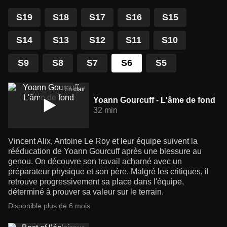
S19
S18
S17
S16
S15
S14
S13
S12
S11
S10
S9
S8
S7
S6
S5
En clair
Yoann Gourcuff - L'âme de fond
32 min
Vincent Alix, Antoine Le Roy et leur équipe suivent la
rééducation de Yoann Gourcuff après une blessure au
genou. On découvre son travail acharné avec un
préparateur physique et son père. Malgré les critiques, il
retrouve progressivement sa place dans l'équipe,
déterminé à prouver sa valeur sur le terrain.
Disponible plus de 6 mois