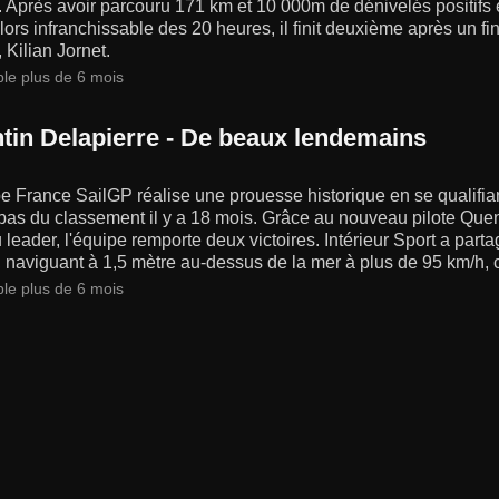
Après avoir parcouru 171 km et 10 000m de dénivelés positifs e
lors infranchissable des 20 heures, il finit deuxième après un fin
Kilian Jornet.
ble plus de 6 mois
tin Delapierre - De beaux lendemains
e France SailGP réalise une prouesse historique en se qualifian
bas du classement il y a 18 mois. Grâce au nouveau pilote Quen
leader, l'équipe remporte deux victoires. Intérieur Sport a part
 naviguant à 1,5 mètre au-dessus de la mer à plus de 95 km/h, 
ble plus de 6 mois