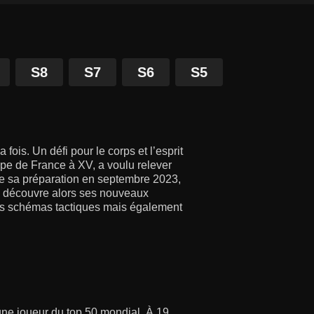
S8
S7
S6
S5
 fois. Un défi pour le corps et l’esprit
ipe de France à XV, a voulu relever
e sa préparation en septembre 2023,
l découvre alors ses nouveaux
 les schémas tactiques mais également
eune joueur du top 50 mondial. À 19