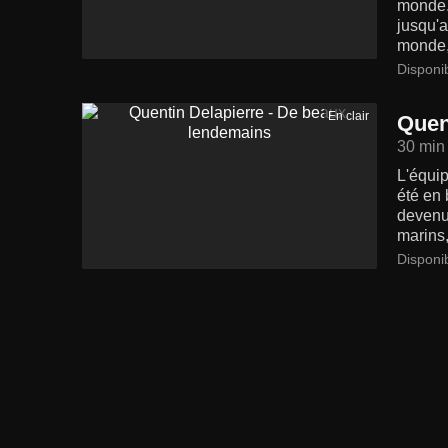
monde. 
jusqu'a
monde, 
Disponi
En clair
Quen
30 min
L'équip
été en 
devenu 
marins,
Disponi