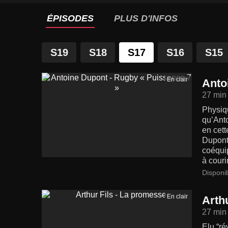
ÉPISODES
PLUS D'INFOS
S19
S18
S17
S16
S15
En clair
Anto
27 min
Physiqu
qu’Anto
en cet
Dupont
coéquip
à courir
Disponi
En clair
Arth
27 min
Elu “ré