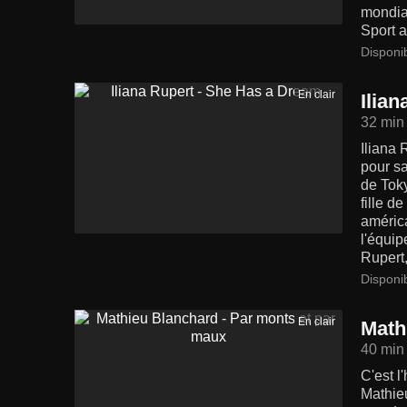
mondial
Sport a
Disponi
En clair
Ilia
32 min
Iliana
pour s
de Tok
fille d
américa
l'équip
Rupert,
Disponi
En clair
Math
40 min
C'est l
Mathie