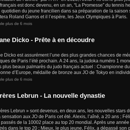
 français est donc devenu, en un an, “La Promesse” du tennis he
 quotidien du jeune francilien dans sa préparation de la saison s
utera Roland Garros et il l’espère, les Jeux Olympiques à Paris.
ble plus de 6 mois
ne Dicko - Prête à en découdre
 Dicko est assurément l’une des plus grandes chances de méda
ques de Paris l’été prochain. A 24 ans, la judoka numéro 1 mon
es plus beaux palmarès du judo français actuel : Championne 
onne d’Europe, médaille de bronze aux JO de Tokyo en individ
ble plus de 6 mois
frères Lebrun - La nouvelle dynastie
rères Lebrun » sont devenus, en deux ans, les nouvelles stars du
a sensation aux JO de Paris cet été. Alexis, l’aîné, a 20 ans ; Fé
t passés de la 10002 place au top 20 mondial. Après une année 
trés dans le top 20 ; Mieux, le plus jeune, Félix, a dépassé son