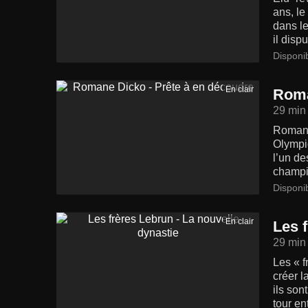
ans, le
dans le
il disp
Disponi
En clair
Roma
29 min
Romane
Olympi
l’un d
champi
Disponi
En clair
Les 
29 min
Les « f
créer l
ils son
tour en