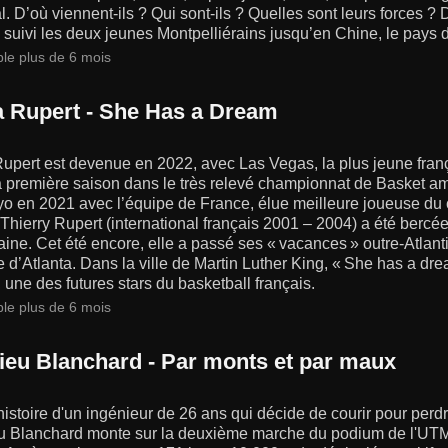
. D’où viennent-ils ? Qui sont-ils ? Quelles sont leurs forces ? D
 suivi les deux jeunes Montpelliérains jusqu’en Chine, le pays 
ble plus de 6 mois
na Rupert - She Has a Dream
 Rupert est devenue en 2022, avec Las Vegas, la plus jeune f
a première saison dans le très relevé championnat de Basket a
yo en 2021 avec l’équipe de France, élue meilleure joueuse du
e Thierry Rupert (international français 2001 – 2004) a été bercée
ine. Cet été encore, elle a passé ses « vacances » outre-Atlanti
e d’Atlanta. Dans la ville de Martin Luther King, « She has a dre
 une des futures stars du basketball français.
ble plus de 6 mois
ieu Blanchard - Par monts et par maux
'histoire d'un ingénieur de 26 ans qui décide de courir pour perd
u Blanchard monte sur la deuxième marche du podium de l'UTM, l