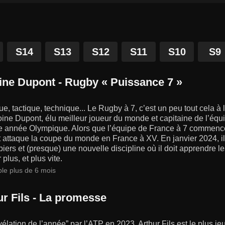
S14
S13
S12
S11
S10
S9
ine Dupont - Rugby « Puissance 7 »
e, tactique, technique... Le Rugby à 7, c’est un peu tout cela à la
ine Dupont, élu meilleur joueur du monde et capitaine de l’équ
te année Olympique. Alors que l’équipe de France à 7 commenc
 attaque la coupe du monde en France à XV. En janvier 2024, i
iers et (presque) une nouvelle discipline où il doit apprendre
 plus, et plus vite.
ble plus de 6 mois
ur Fils - La promesse
vélation de l’année” par l’ATP en 2023, Arthur Fils est le plus j