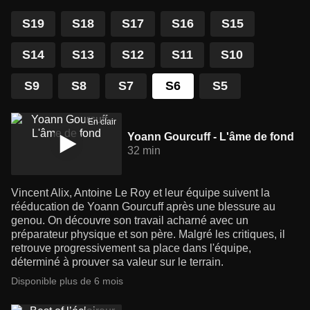
S19
S18
S17
S16
S15
S14
S13
S12
S11
S10
S9
S8
S7
S6
S5
En clair
Yoann Gourcuff - L'âme de fond
32 min
Vincent Alix, Antoine Le Roy et leur équipe suivent la
rééducation de Yoann Gourcuff après une blessure au
genou. On découvre son travail acharné avec un
préparateur physique et son père. Malgré les critiques, il
retrouve progressivement sa place dans l'équipe,
déterminé à prouver sa valeur sur le terrain.
Disponible plus de 6 mois