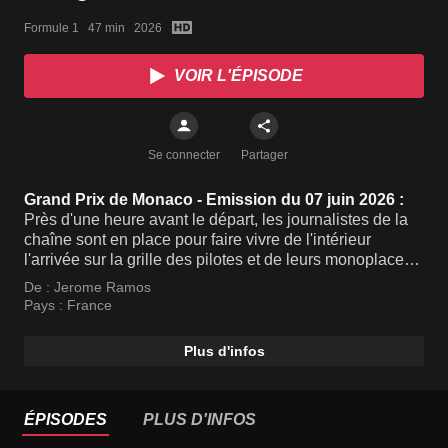
Formule 1   47 min   2026
VOIR L'ÉPISODE
Se connecter
Partager
Grand Prix de Monaco - Emission du 07 juin 2026 :
Près d'une heure avant le départ, les journalistes de la
chaîne sont en place pour faire vivre de l'intérieur
l'arrivée sur la grille des pilotes et de leurs monoplaces,
avec interviews, analyses techniques, sujets mag et
De :
Jerome Ramos
portraits.
Pays :
France
Plus d'infos
ÉPISODES
PLUS D'INFOS