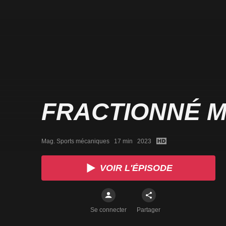
FRACTIONNÉ 
Mag. Sports mécaniques   17 min   2023
VOIR L'ÉPISODE
Se connecter
Partager