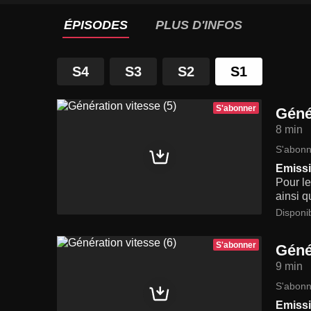
ÉPISODES
PLUS D'INFOS
S4
S3
S2
S1
S'abonner
Géné
8 min
S'abonn
Emissi
Pour le
ainsi q
Disponi
S'abonner
Géné
9 min
S'abonn
Emissi