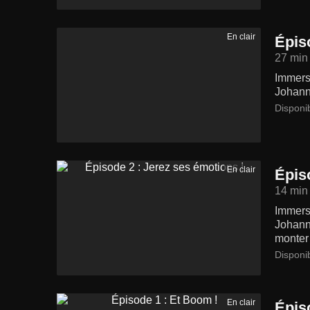
En clair
Épiso
27 min
Immersi
Johann
Disponi
En clair
Épis
14 min
Immersi
Johann
monter 
Disponi
En clair
Épis