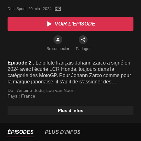
Doc. Sport   20 min   2024
VOIR L'ÉPISODE
Se connecter
Partager
Episode 2 :
Le pilote français Johann Zarco a signé en
2024 avec l'écurie LCR Honda, toujours dans la
catégorie des MotoGP. Pour Johann Zarco comme pour
la marque japonaise, il s'agit de s'assigner des
nouveaux défis et de redonner des couleurs à cette
De :
Antoine Bedu
,
Lou van Noort
nouvelle association.
Pays :
France
Plus d'infos
ÉPISODES
PLUS D'INFOS