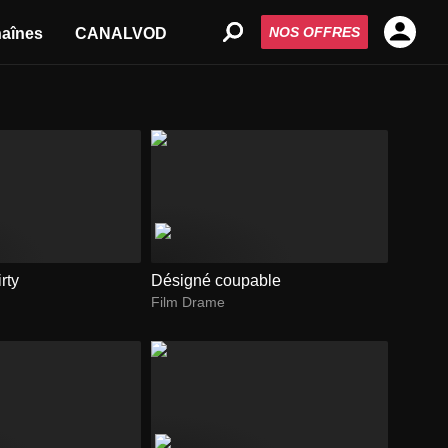
NOS OFFRES
aînes
CANALVOD
rty
Désigné coupable
Film Drame