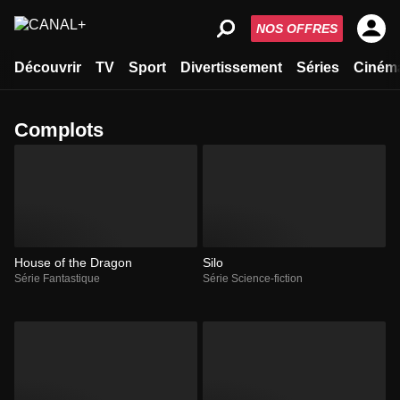
NOS OFFRES
Découvrir
TV
Sport
Divertissement
Séries
Ciném
complots
House of the Dragon
Silo
Série Fantastique
Série Science-fiction