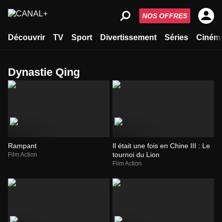
NOS OFFRES
Découvrir
TV
Sport
Divertissement
Séries
Ciném
dynastie Qing
Rampant
Il était une fois en Chine III : Le
tournoi du Lion
Film Action
Film Action