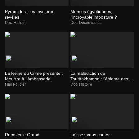
Pyramides : les mystères
Momies égyptiennes,
révélés
l'incroyable imposture ?
Doc. Histoire
Doc. Découvertes
La Reine du Crime présente :
La malédiction de
Meurtre à l’Ambassade
Toutânkhamon : l'énigme des
morts suspectes
Film Policier
Doc. Histoire
Ramsès le Grand
Laissez-vous conter